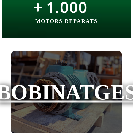
1
000
.
MOTORS REPARATS
BOBINATGE