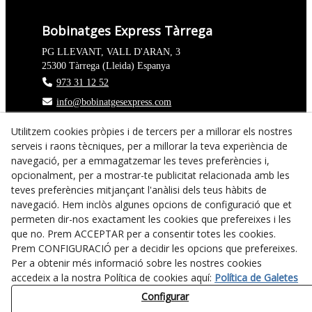
Bobinatges Express Tàrrega
PG LLEVANT, VALL D'ARAN, 3
25300
Tàrrega
(
Lleida
)
Espanya
973 31 12 52
info@bobinatgesexpress.com
Utilitzem cookies pròpies i de tercers per a millorar els nostres
Aviso Legal
serveis i raons tècniques, per a millorar la teva experiència de
Política Cookies
navegació, per a emmagatzemar les teves preferències i,
Política de Privacidad
opcionalment, per a mostrar-te publicitat relacionada amb les
teves preferències mitjançant l'anàlisi dels teus hàbits de
Declaració d'accessibilitat
navegació. Hem inclòs algunes opcions de configuració que et
permeten dir-nos exactament les cookies que prefereixes i les
que no. Prem ACCEPTAR per a consentir totes les cookies.
Prem CONFIGURACIÓ per a decidir les opcions que prefereixes.
Per a obtenir més informació sobre les nostres cookies
accedeix a la nostra Política de cookies aquí:
Política de Galetes
Configurar