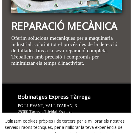
REPARACIÓ MECÀNICA
Oferim solucions mecàniques per a maquinària
industrial, cobrint tot el procés des de la detecció
de fallades fins a la seva reparació completa.
Treballem amb precisió i compromís per
minimitzar els temps d'inactivitat.
Bobinatges Express Tàrrega
PG LLEVANT, VALL D'ARAN, 3
25300
Tàrrega
(
Lleida
)
Espanya
973 31 12 52
Utilitzem cookies pròpies i de tercers per a millorar els nostres
serveis i raons tècniques, per a millorar la teva experiència de
info@bobinatgesexpress.com